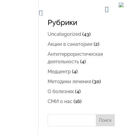
83) 556-51-51
+7 (961) 976-62-49
MAX
Л БРОНИРОВАНИЯ
ОТДЕЛ БРОНИРОВАНИЯ
ЭЛ. ПОЧТА
Акции
Прайс 2026
Номера
Досуг
Рубрики
Uncategorized
(43)
я
Акции в санатории
(2)
Антитеррористическая
деятельность
(4)
Медцентр
(4)
Методики лечения
(30)
О болезнях
(4)
СМИ о нас
(16)