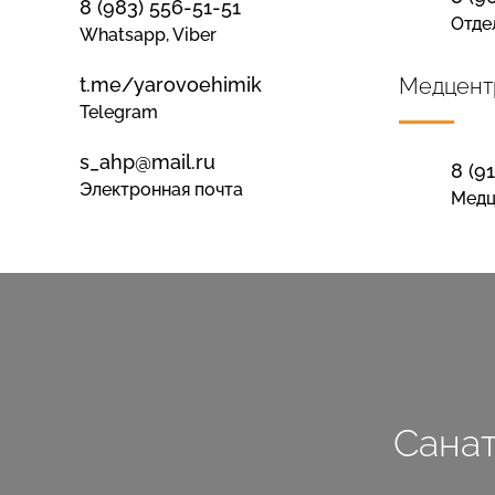
8 (983) 556-51-51
Отде
Whatsapp, Viber
t.me/yarovoehimik
Медцент
Telegram
s_ahp@mail.ru
8 (9
Электронная почта
Медц
Сана