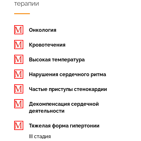
терапии
M
Онкология
M
Кровотечения
M
Высокая температура
M
Нарушения сердечного ритма
M
Частые приступы стенокардии
M
Декомпенсация сердечной
деятельности
M
Тяжелая форма гипертонии
III стадия