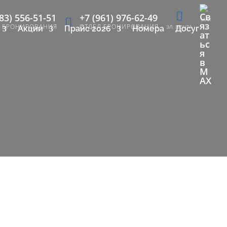
83) 556-51-51
+7 (961) 976-62-49
MAX
Л БРОНИРОВАНИЯ
ОТДЕЛ БРОНИРОВАНИЯ
ЭЛ. ПОЧТА
Акции
Прайс 2026
Номера
Досуг