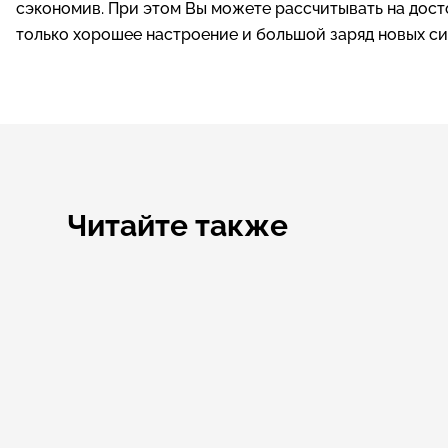
сэкономив. При этом Вы можете рассчитывать на дос
только хорошее настроение и большой заряд новых си
Читайте также
С 01.01.2025 года на территории г.Яровое ввод
курортном регионе составит 100 руб/день. П