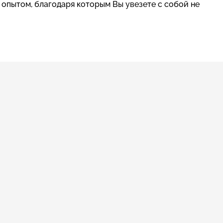
опытом, благодаря которым Вы увезете с собой не
я 418.1) . Сумма налога за день пребывания в
бликуем информацию на...