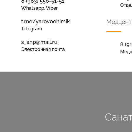
8 (983) 556-51-51
Отде
Whatsapp, Viber
t.me/yarovoehimik
Медцент
Telegram
s_ahp@mail.ru
8 (9
Электронная почта
Медц
Сана