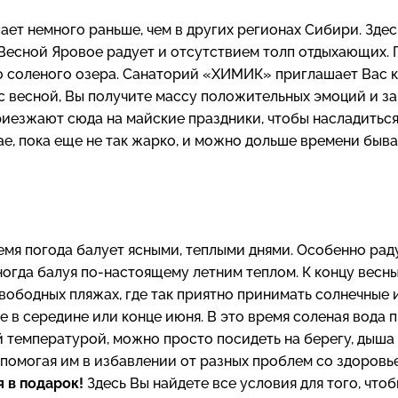
 немного раньше, чем в других регионах Сибири. Здесь 
 Весной Яровое радует и отсутствием толп отдыхающих. 
 соленого озера. Санаторий «ХИМИК» приглашает Вас к 
ас весной, Вы получите массу положительных эмоций и за
 приезжают сюда на майские праздники, чтобы насладить
ае, пока еще не так жарко, и можно дольше времени быв
емя погода балует ясными, теплыми днями. Особенно рад
иногда балуя по-настоящему летним теплом. К концу вес
вободных пляжах, где так приятно принимать солнечные 
е в середине или конце июня. В это время соленая вода п
акой температурой, можно просто посидеть на берегу, ды
помогая им в избавлении от разных проблем со здоровье
я в подарок!
Здесь Вы найдете все условия для того, чтоб