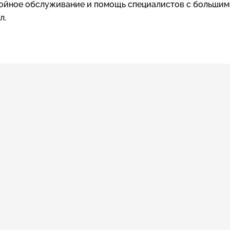
тойное обслуживание и помощь специалистов с большим 
л.
ится туристический налог (ФЗ № 176 от 12.07.2024г. стать
осле утверждения порядка расчета - мы обязательно опу