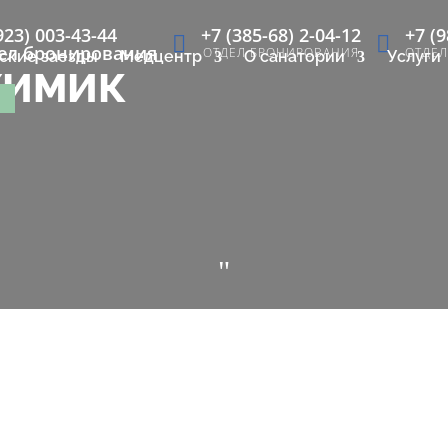
923) 003-43-44
+7 (385-68) 2-04-12
+7 (9
ел бронирования
ОТДЕЛ БРОНИРОВАНИЯ
ОТДЕ
ские заезды
Медцентр
О санатории
Услуги
 ХИМИК
"