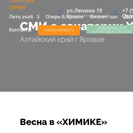
ул.Ленина 19
+7 (
Отд
г.Яровое, Алтайский край
Лето 2026
Озеро Б.Яровое
Бизнес-зал
Дет
СМИ о санатории
ЗАЯВЛЕНИЕ ДЛЯ
Контакты
ЗАБРОНИРОВАТЬ
НАЛОГОВОГО ВЫЧЕТА
Алтайский край г.Яровое
Весна в «ХИМИКЕ»