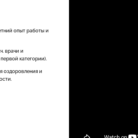
тний опыт работы и
ч. врачи и
первой категории).
я оздоровления и
ости.