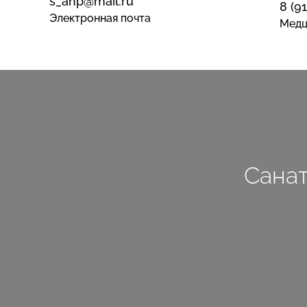
s_ahp@mail.ru
8 (9
Электронная почта
Медц
Сана