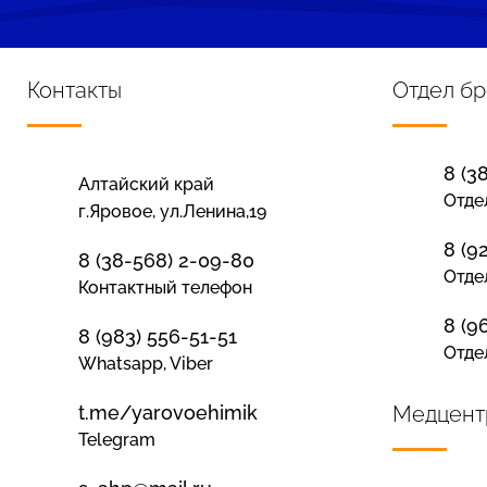
Контакты
Отдел б
8 (3
Алтайский край
Отде
г.Яровое, ул.Ленина,19
8 (9
8 (38-568) 2-09-80
Отде
Контактный телефон
8 (9
8 (983) 556-51-51
Отде
Whatsapp, Viber
t.me/yarovoehimik
Медцент
Telegram