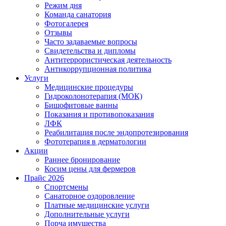
Режим дня
Команда санатория
Фотогалерея
Отзывы
Часто задаваемые вопросы
Свидетельства и дипломы
Антитеррористическая деятельность
Антикоррупционная политика
Услуги
Медицинские процедуры
Гидроколонотерапия (МОК)
Бишофитовые ванны
Показания и противопоказания
ЛФК
Реабилитация после эндопротезирования
Фототерапия в дерматологии
Акции
Раннее бронирование
Косим цены для фермеров
Прайс 2026
Спортсмены
Санаторное оздоровление
Платные медицинские услуги
Дополнительные услуги
Порча имущества