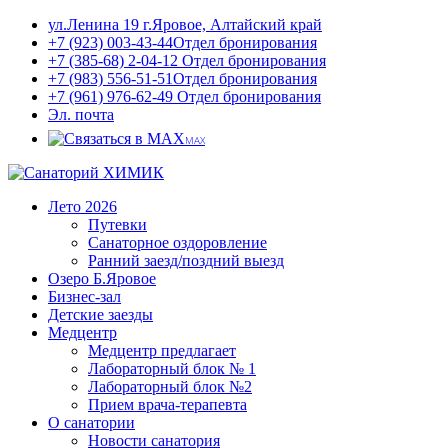
ул.Ленина 19
г.Яровое, Алтайский край
+7 (923) 003-43-44
Отдел бронирования
+7 (385-68) 2-04-12
Отдел бронирования
+7 (983) 556-51-51
Отдел бронирования
+7 (961) 976-62-49
Отдел бронирования
Эл. почта
MAX
Лето 2026
Путевки
Санаторное оздоровление
Ранний заезд/поздний выезд
Озеро Б.Яровое
Бизнес-зал
Детские заезды
Медцентр
Медцентр предлагает
Лабораторный блок № 1
Лабораторный блок №2
Прием врача-терапевта
О санатории
Новости санатория