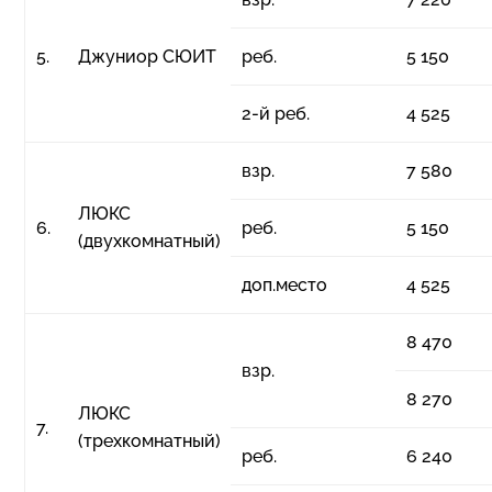
5.
Джуниор СЮИТ
реб.
5 150
2-й реб.
4 525
взр.
7 580
ЛЮКС
6.
реб.
5 150
(двухкомнатный)
доп.место
4 525
8 470
взр.
8 270
ЛЮКС
7.
(трехкомнатный)
реб.
6 240