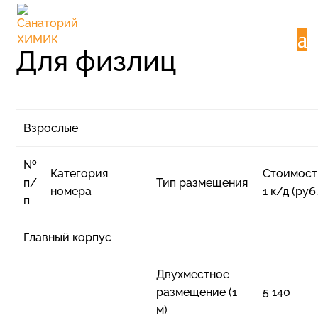
Для физлиц
Взрослые
№
Категория
Стоимост
п/
Тип размещения
номера
1 к/д (руб.
п
Главный корпус
Двухместное
размещение (1
5 140
м)