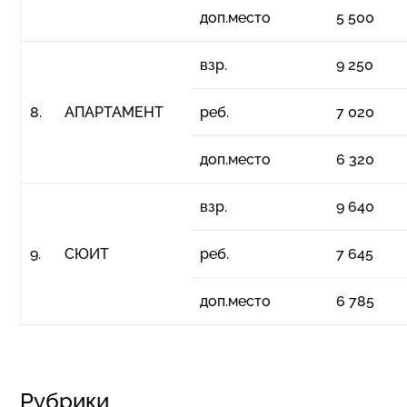
доп.место
5 500
взр.
9 250
8.
АПАРТАМЕНТ
реб.
7 020
доп.место
6 320
взр.
9 640
9.
СЮИТ
реб.
7 645
доп.место
6 785
Рубрики