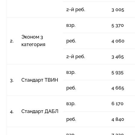
2-й реб.
3 005
взр.
5 370
Эконом 3
2.
реб.
4 060
категория
2-й реб.
3 465
взр.
5 935
3.
Стандарт ТВИН
реб.
4 665
взр.
6 170
4.
Стандарт ДАБЛ
реб.
4 840
взр.
7 220